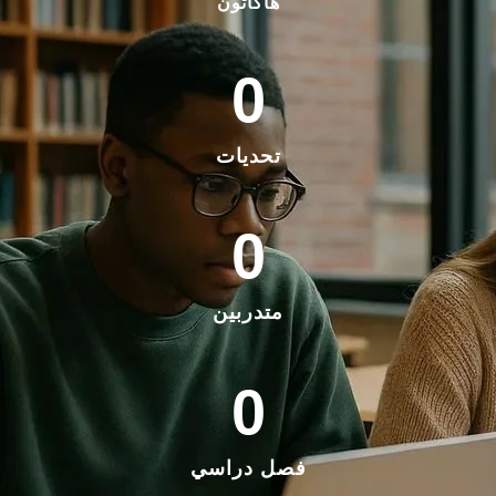
هاكاثون
0
تحديات
0
متدربين
0
فصل دراسي