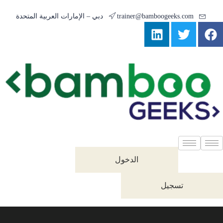
trainer@bamboogeeks.com
دبي – الإمارات العربية المتحدة
الدخول
تسجيل