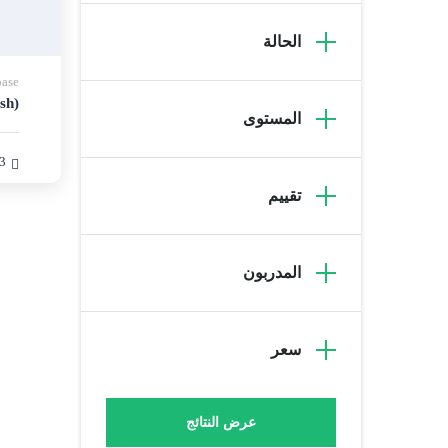
الحالة
base
sh)
المستوى
3 weeks
تقييم
المدربون
سعر