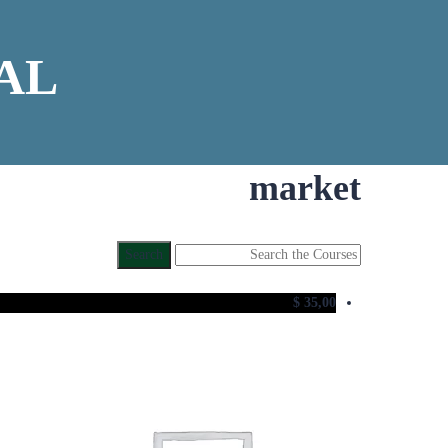
AL
market
Search
for:
$
35,00