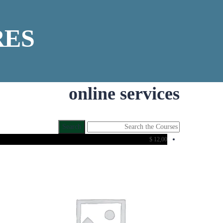
RES
online services
$
12,00