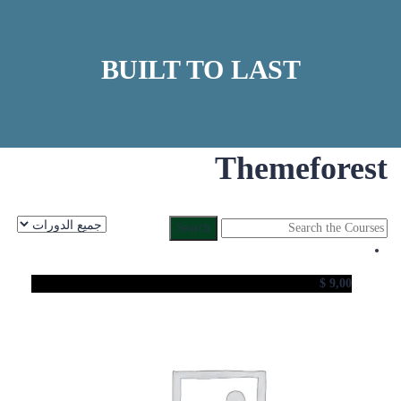
BUILT TO LAST
Themeforest
Search
for:
$
9,00