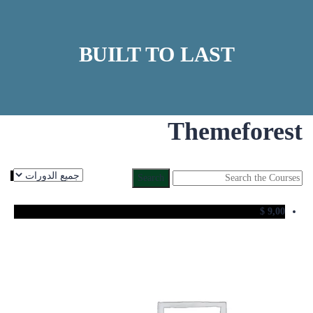
BUILT TO LAST
Themeforest
Search
for:
$
9,00