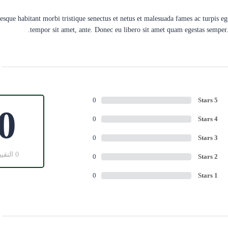
esque habitant morbi tristique senectus et netus et malesuada fames ac turpis ege
tempor sit amet, ante. Donec eu libero sit amet quam egestas semper. 
0
Stars 5
0
0
Stars 4
0
Stars 3
0 التقييم
0
Stars 2
0
Stars 1